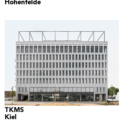
Hohenfelde
TKMS
Kiel